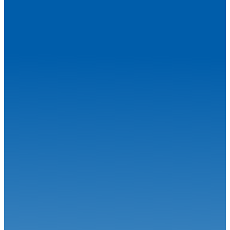
Une étape estivale à succès pour le Championnat de France FFSA
Circuit...
Circuit
27.07.26
Magny-Cours en août, j’y cours !
Circuit
06.07.26
Calvet signe le Grand Chelem à Magny-Cours
Circuit
30.06.26
Grand-Prix Camions de Magny-Cours
Circuit
29.06.26
J-85 pour la 34ème édition : Une une 7ème... Et une 1ère !
Circuit
24.06.26
Robineau s'offre Nogaro et relance le championnat