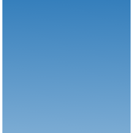
Circuit
22.06.26
Le Championnat de France FFSA Circuits a effectué son
traditionnel dép...
Circuit
16.06.26
Le Championnat de France FFSA Circuits en voyage d’été
Circuit
15.06.26
Le duel Calvet-Robineau attendu !
Circuit
01.06.26
Alex Munoz remporte sa première course en FREC à Spa-
Francorchamps
Circuit
04.08.26
Une étape estivale à succès pour le Championnat de France FFSA
Circuit...