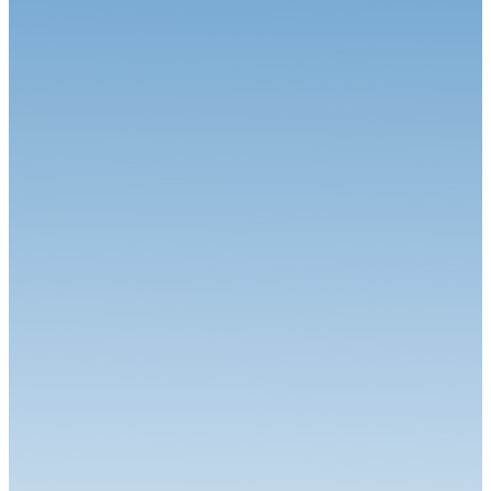
Circuit
27.07.26
Magny-Cours en août, j’y cours !
Circuit
06.07.26
Calvet signe le Grand Chelem à Magny-Cours
Circuit
30.06.26
Grand-Prix Camions de Magny-Cours
Circuit
29.06.26
J-85 pour la 34ème édition : Une une 7ème... Et une 1ère !
Circuit
24.06.26
Robineau s'offre Nogaro et relance le championnat
Circuit
22.06.26
Le Championnat de France FFSA Circuits a effectué son