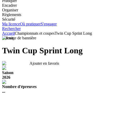
Pratiquer
Encadrer
Organiser
Règlements
Sécurité
Ma licence
Où pratiquer
S'engager
Rechercher
Accueil
Championnats et coupes
Twin Cup Sprint Long
Circuit
Twin Cup Sprint Long
Ajouter en favoris
Saison
2026
Nombre d'épreuves
...