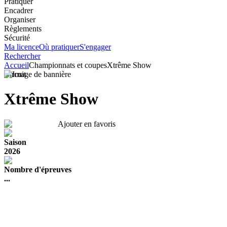
Pratiquer
Encadrer
Organiser
Règlements
Sécurité
Ma licence
Où pratiquer
S'engager
Rechercher
Accueil
Championnats et coupes
Xtrême Show
Circuit
Xtrême Show
Ajouter en favoris
Saison
2026
Nombre d'épreuves
...