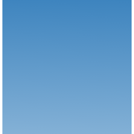
traditionnel dép...
Circuit
16.06.26
Le Championnat de France FFSA Circuits en voyage d’été
Circuit
15.06.26
Le duel Calvet-Robineau attendu !
Circuit
01.06.26
Alex Munoz remporte sa première course en FREC à Spa-
Francorchamps
Circuit
04.08.26
Une étape estivale à succès pour le Championnat de France FFSA
Circuit...
Circuit
27.07.26
Magny-Cours en août, j’y cours !