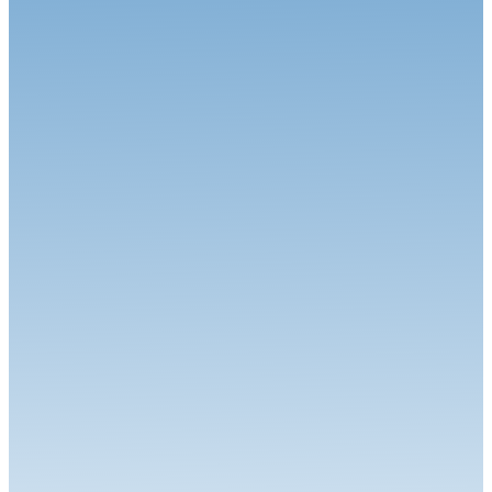
Circuit
06.07.26
Calvet signe le Grand Chelem à Magny-Cours
Circuit
30.06.26
Grand-Prix Camions de Magny-Cours
Circuit
29.06.26
J-85 pour la 34ème édition : Une une 7ème... Et une 1ère !
Circuit
24.06.26
Robineau s'offre Nogaro et relance le championnat
Circuit
22.06.26
Le Championnat de France FFSA Circuits a effectué son
traditionnel dép...
Circuit