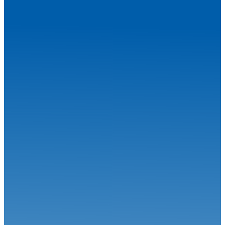
Circuit
27.07.26
Magny-Cours en août, j’y cours !
Circuit
06.07.26
Calvet signe le Grand Chelem à Magny-Cours
Circuit
30.06.26
Grand-Prix Camions de Magny-Cours
Circuit
29.06.26
J-85 pour la 34ème édition : Une une 7ème... Et une 1ère !
Circuit
24.06.26
Robineau s'offre Nogaro et relance le championnat
Circuit
22.06.26
Le Championnat de France FFSA Circuits a effectué son