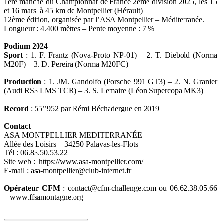
1ère manche du Championnat de France 2ème division 2025, les 15
et 16 mars, à 45 km de Montpellier (Hérault)
12ème édition, organisée par l’ASA Montpellier – Méditerranée.
Longueur : 4.400 mètres – Pente moyenne : 7 %
Podium 2024
Sport
: 1. F. Frantz (Nova-Proto NP-01) – 2. T. Diebold (Norma
M20F) – 3. D. Pereira (Norma M20FC)
Production
: 1. JM. Gandolfo (Porsche 991 GT3) – 2. N. Granier
(Audi RS3 LMS TCR) – 3. S. Lemaire (Léon Supercopa MK3)
Record
: 55’’952 par Rémi Béchadergue en 2019
Contact
ASA MONTPELLIER MEDITERRANÉE
Allée des Loisirs – 34250 Palavas-les-Flots
Tél : 06.83.50.53.22
Site web : https://www.asa-montpellier.com/
E-mail : asa-montpellier@club-internet.fr
Opérateur CFM
: contact@cfm-challenge.com ou 06.62.38.05.66
– www.ffsamontagne.org