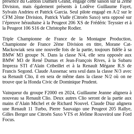
présence du Gardois Damien Grand, engagé cette saison sur la 2ème
Division, mais également présents à Lodève Guillaume Fayet,
Sylvain Andrieu et Patrick Garcia. Seul pilote engagé en A/2 sur le
CFM 2ème Division, Patrick Vialle (Citroën Saxo) sera opposé sur
l’épreuve héraultaise à la Peugeot 206 XS de Frédéric Teyssier et à
la Peugeot 106 S16 de Christophe Rodier.
Triple Championne de France de la Montagne Production,
Championne de France 2ème Division en titre, Morane Cat-
Mackowiak sera une nouvelle fois de la partie, toujours fidèle à sa
BMW M3 groupe N. Dans la classe N/4, elle sera opposée aux
BMW M3 de René Dumas et Jean-François Rives, à la Subaru
Impreza STI d’Alain Cribeillet et à la Renault Mégane R.S de
Francis Segond. Claude Aussenac sera seul dans la classe N/3 avec
sa Renault Clio, il en sera de même dans la classe N/2 où on ne
trouve que la Honda Civic de Dominique Prudent.
Vainqueur du groupe F2000 en 2024, Guillaume Jeanne alignera à
nouveau sa Renault Clio. Deux autres Clio seront de la partie aux
mains d’Alain Michel et de Richard Nouvel. Claude Diaz alignera
une Renault 11 Turbo, Pierre Sauvaigo une Peugeot 205 Rallye,
Gilles Berger une Citroën Saxo VTS et Jérôme Rouveirol une Ford
Focus.