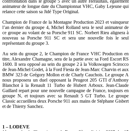
confrontation dans le groupe 5 avec un autre Héraultais, également
animateur de longue date du Championnat VHC, Gaby Lejeune qui
relance cette saison sa Jidé Type Original.
Champion de France de la Montagne Production 2023 et vainqueur
l’an dernier du groupe 4, Michel Rolland sera le seul animateur de
ce groupe au volant de sa Porsche 911 SC. Norbert Rieu alignera à
nouveau sa Porsche 911 SC et sera une nouvelle fois le seul
représentant du groupe 3.
Au sein du groupe 2, le Champion de France VHC Production en
titre, Alexandre Chamagne, sera de la partie avec sa Ford Escort RS
1600. Il sera opposé au sein du groupe 2 à la Volkswagen Scirocco
de Jean-Michel Godet, à la Ford Fiesta de Jean-Marc Charvin et aux
BMW 323 de Grégory Mollon et de Charly Cauchois. Le groupe A
nous proposera un duel opposant la Peugeot 205 GTI d’Anthony
Blanchot à la Renault 11 Turbo de Hubert Arboux. Jean-Claude
Gaillard repart pour une nouvelle campagne de France, toujours en
groupe N, et toujours avec sa Renault 5 GT Turbo. Le groupe
Classic accueillera deux Porsche 911 aux mains de Stéphane Gisbert
et de Thierry Sanchez.
1 – LODEVE