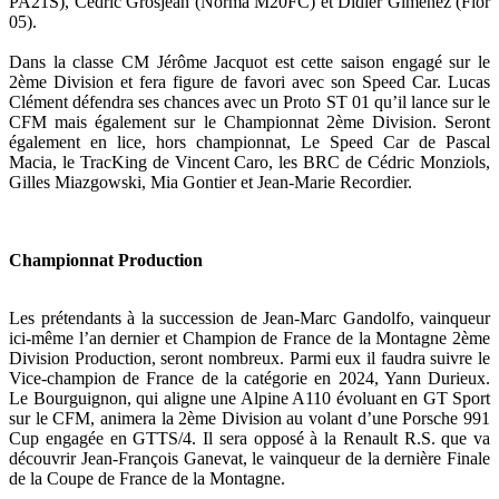
PA21S), Cédric Grosjean (Norma M20FC) et Didier Gimenez (Fior
05).
Dans la classe CM Jérôme Jacquot est cette saison engagé sur le
2ème Division et fera figure de favori avec son Speed Car. Lucas
Clément défendra ses chances avec un Proto ST 01 qu’il lance sur le
CFM mais également sur le Championnat 2ème Division. Seront
également en lice, hors championnat, Le Speed Car de Pascal
Macia, le TracKing de Vincent Caro, les BRC de Cédric Monziols,
Gilles Miazgowski, Mia Gontier et Jean-Marie Recordier.
Championnat Production
Les prétendants à la succession de Jean-Marc Gandolfo, vainqueur
ici-même l’an dernier et Champion de France de la Montagne 2ème
Division Production, seront nombreux. Parmi eux il faudra suivre le
Vice-champion de France de la catégorie en 2024, Yann Durieux.
Le Bourguignon, qui aligne une Alpine A110 évoluant en GT Sport
sur le CFM, animera la 2ème Division au volant d’une Porsche 991
Cup engagée en GTTS/4. Il sera opposé à la Renault R.S. que va
découvrir Jean-François Ganevat, le vainqueur de la dernière Finale
de la Coupe de France de la Montagne.