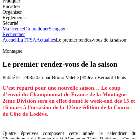
Pratiquer
Encadrer
Organiser
Règlements
Sécurité
Ma licence
Où pratiquer
S'engager
Rechercher
Accueil
La FFSA
Actualités
Le premier rendez-vous de la saison
Montagne
Le premier rendez-vous de la saison
Publié le
12/03/2025
par
Bruno
Valette
| ©
Jean-Bernard Denis
C’est reparti pour une nouvelle saison… Le coup
d’envoi du Championnat de France de la Montagne
2ème Division sera en effet donné le week-end des 15 et
16 mars à l’occasion de la 12ème édition de la Course
de Côte de Lodève.
Quatre épreuves composent cette année le calendrier du
Championnat de France de la Montagne 2ème Division… Quatre