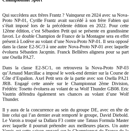
Qui succèdera aux frères Frantz ? Vainqueur en 2024 avec sa Nova-
Proto NP-01, Cyrille Frantz avait succédé à son frère Fabien qui
s’était imposé lors de la précédente édition en 2022. Pour cette
12ème édition, c’est Sébastien Petit qui se présente en grandissime
favori. Le double Champion de France de la Montagne sera en effet
présent à Lodève au volant d’une Nova-Proto NP-01. Il sera opposé
dans la classe E2-SC/3 à une autre Nova-Proto NP-01 avec laquelle
évoluera Sébastien Jacqmin. Franck Bellières alignera pour sa part
une Osella PA27.
Dans la classe E2-SC/1, on retrouvera la Nova-Proto NP-03
qu’Arnaud Marcillac a imposé le week-end dernier sur la Course de
Côte d’Espalion. Axel Petit sera de la partie avec son Osella PA21
JRB. Engagé cette année sur le Championnat 2ème Division,
Frédéric Tosetto évoluera au volant de sa Wolf Thunder GB08. Eric
Vautrin défendra également ses chances au volant d’une Wolf
Thunder.
Il y aura de la concurrence au sein du groupe DE, avec en tête de
liste celui qui l’an dernier avait remporté le groupe, David Diebold.
Le Varois a troqué sa Dallara F3 contre une Tatuus Formula Master
avec laquelle il pourrait prétendre aux meilleures places. Un autre
Varois est cette saison engagé sur le Championnat de France de la