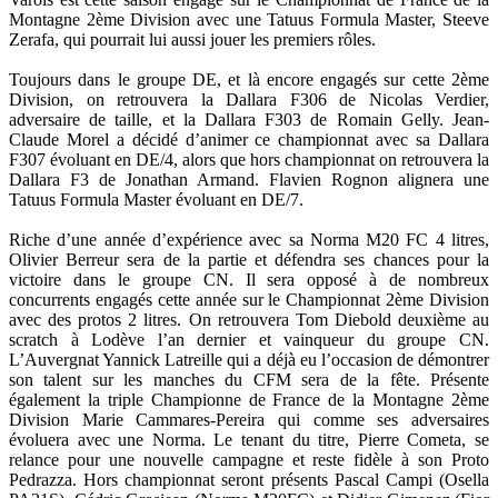
Montagne 2ème Division avec une Tatuus Formula Master, Steeve
Zerafa, qui pourrait lui aussi jouer les premiers rôles.
Toujours dans le groupe DE, et là encore engagés sur cette 2ème
Division, on retrouvera la Dallara F306 de Nicolas Verdier,
adversaire de taille, et la Dallara F303 de Romain Gelly. Jean-
Claude Morel a décidé d’animer ce championnat avec sa Dallara
F307 évoluant en DE/4, alors que hors championnat on retrouvera la
Dallara F3 de Jonathan Armand. Flavien Rognon alignera une
Tatuus Formula Master évoluant en DE/7.
Riche d’une année d’expérience avec sa Norma M20 FC 4 litres,
Olivier Berreur sera de la partie et défendra ses chances pour la
victoire dans le groupe CN. Il sera opposé à de nombreux
concurrents engagés cette année sur le Championnat 2ème Division
avec des protos 2 litres. On retrouvera Tom Diebold deuxième au
scratch à Lodève l’an dernier et vainqueur du groupe CN.
L’Auvergnat Yannick Latreille qui a déjà eu l’occasion de démontrer
son talent sur les manches du CFM sera de la fête. Présente
également la triple Championne de France de la Montagne 2ème
Division Marie Cammares-Pereira qui comme ses adversaires
évoluera avec une Norma. Le tenant du titre, Pierre Cometa, se
relance pour une nouvelle campagne et reste fidèle à son Proto
Pedrazza. Hors championnat seront présents Pascal Campi (Osella