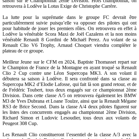
saison sur le Championnat 2ème Division. Hors championnat, on
retrouvera à Lodève la Lotus Exige de Christophe Carrère.
La lutte pour la suprématie dans le groupe FC devrait être
particulièrement suivie puisqu’elle va opposer des pilotes qui ont
pour habitude de jouer les premiers rôles. On retrouvera en effet à
Lodève la vénérable Scora Maxi de Joël Cazalens et la non moins
vénérable Renault 8 Gordini de Michaël Perez. Au volant de sa
Renault Clio V6 Trophy, Arnaud Choquet viendra compléter le
plateau de ce groupe.
Meilleur Jeune sur le CFM en 2024, Baptiste Thomasset repart sur
le Champion de France de la Montagne en ayant troqué sa Renault
Clio 2 Cup contre une Léon Supercopa MK3. A son volant il
débutera sa saison à Lodève. Il sera confronté dans sa classe au
Supercopa MK2 d’Elodie Lafosse, qui fait là son grand retour, et de
de Frédéric Toubert, tous deux engagés sur ce championnat 2ème
Division. Dans cette classe A/5 on retrouvera également les BMW
M3 de Yves Dubrana et Loane Toulze, ainsi que la Renault Mégane
RS3 de Brice Second. Dans la classe A/4 deux pilotes figurent sur
les listes des concurrents engagés au championnat 2ème Division,
Richard Simon et Ludovic Lesoudier, tous deux aux volants de
Peugeot 308 Cup.
Les Renault Clio constitueront l’essentiel de la classe A/3 avec la