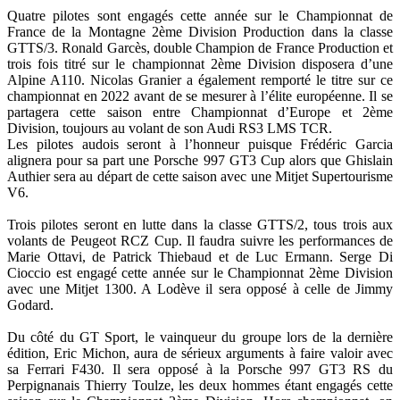
Quatre pilotes sont engagés cette année sur le Championnat de
France de la Montagne 2ème Division Production dans la classe
GTTS/3. Ronald Garcès, double Champion de France Production et
trois fois titré sur le championnat 2ème Division disposera d’une
Alpine A110. Nicolas Granier a également remporté le titre sur ce
championnat en 2022 avant de se mesurer à l’élite européenne. Il se
partagera cette saison entre Championnat d’Europe et 2ème
Division, toujours au volant de son Audi RS3 LMS TCR.
Les pilotes audois seront à l’honneur puisque Frédéric Garcia
alignera pour sa part une Porsche 997 GT3 Cup alors que Ghislain
Authier sera au départ de cette saison avec une Mitjet Supertourisme
V6.
Trois pilotes seront en lutte dans la classe GTTS/2, tous trois aux
volants de Peugeot RCZ Cup. Il faudra suivre les performances de
Marie Ottavi, de Patrick Thiebaud et de Luc Ermann. Serge Di
Cioccio est engagé cette année sur le Championnat 2ème Division
avec une Mitjet 1300. A Lodève il sera opposé à celle de Jimmy
Godard.
Du côté du GT Sport, le vainqueur du groupe lors de la dernière
édition, Eric Michon, aura de sérieux arguments à faire valoir avec
sa Ferrari F430. Il sera opposé à la Porsche 997 GT3 RS du
Perpignanais Thierry Toulze, les deux hommes étant engagés cette