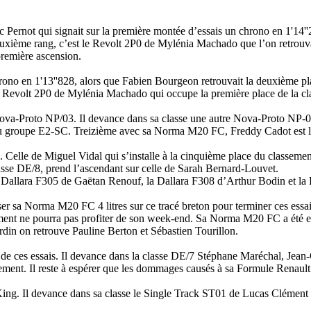
 Pernot qui signait sur la première montée d’essais un chrono en 1'14''2
euxième rang, c’est le Revolt 2P0 de Mylénia Machado que l’on retrouv
première ascension.
ono en 1'13''828, alors que Fabien Bourgeon retrouvait la deuxième pl
e Revolt 2P0 de Mylénia Machado qui occupe la première place de la c
Nova-Proto NP/03. Il devance dans sa classe une autre Nova-Proto NP-0
 groupe E2-SC. Treizième avec sa Norma M20 FC, Freddy Cadot est le
Celle de Miguel Vidal qui s’installe à la cinquième place du classemen
asse DE/8, prend l’ascendant sur celle de Sarah Bernard-Louvet.
la Dallara F305 de Gaëtan Renouf, la Dallara F308 d’Arthur Bodin et l
ser sa Norma M20 FC 4 litres sur ce tracé breton pour terminer ces ess
ent ne pourra pas profiter de son week-end. Sa Norma M20 FC a été en
rdin on retrouve Pauline Berton et Sébastien Tourillon.
s de ces essais. Il devance dans la classe DE/7 Stéphane Maréchal, Jean
ement. Il reste à espérer que les dommages causés à sa Formule Renault 
ing. Il devance dans sa classe le Single Track ST01 de Lucas Clément e