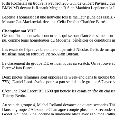
R du Rochelais on trouve la Peugeot 205 GTI de Gilbert Payneau qu
BMW M3 devant la Renault Mégane R.S de Matthieu Lepileur et la Ho
Baptiste Thomasset est une nouvelle fois le meilleur jeune des essai
Morane Cat-Mackowiak devance Célia Debé et Charlène Barré.
Championnat VHC
Ce sont finalement seize concurrents qui se sont élancé ce samedi s
pu, comme leurs homologues du Moderne, bénéficier de conditions mé
Les essais de l’épreuve bretonne ont permis à Nicolas Defix de marque
troisième rang on retrouve Pierre-Alain Bureau.
Le classement du groupe DE est identiques au scratch. On retrouve a
Pierre-Alain Bureau.
Deux pilotes féminines sont opposées ce week-end dans le groupe 8
77B). Daniel Louis évolue pour sa part seul dans le groupe 6/7 avec 
C’est une Ford Escort RS 1600 qui boucle les essais en tête du clas
Thierry Bertin.
Au sein de groupe 4, Michel Rolland devance de quatre secondes Thier
Dans le groupe 2 Alexandre Chamagne compte plus de dix secondes d’
Godet. Philippe Ginel occupe la quatrième place avec sa Simca Rally