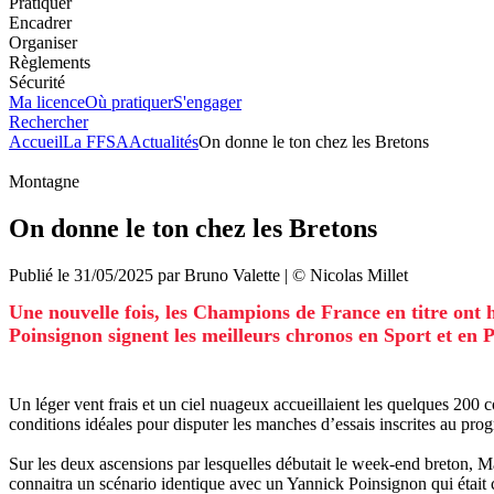
Pratiquer
Encadrer
Organiser
Règlements
Sécurité
Ma licence
Où pratiquer
S'engager
Rechercher
Accueil
La FFSA
Actualités
On donne le ton chez les Bretons
Montagne
On donne le ton chez les Bretons
Publié le
31/05/2025
par
Bruno
Valette
| ©
Nicolas Millet
Une nouvelle fois, les Champions de France en titre ont 
Poinsignon signent les meilleurs chronos en Sport et en 
Un léger vent frais et un ciel nuageux accueillaient les quelques 200 
conditions idéales pour disputer les manches d’essais inscrites au p
Sur les deux ascensions par lesquelles débutait le week-end breton, M
connaitra un scénario identique avec un Yannick Poinsignon qui était c