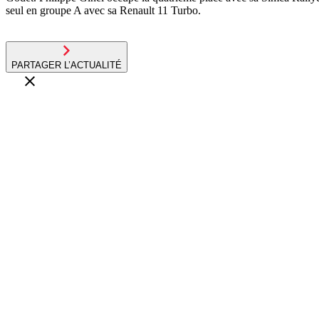
seul en groupe A avec sa Renault 11 Turbo.
PARTAGER L’ACTUALITÉ
Montagne
05.08.26
Plus de deux cents pilotes dans le Massif du Sancy