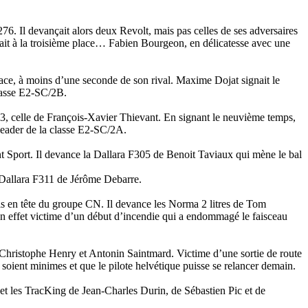
76. Il devançait alors deux Revolt, mais pas celles de ses adversaires
ait à la troisième place… Fabien Bourgeon, en délicatesse avec une
ace, à moins d’une seconde de son rival. Maxime Dojat signait le
lasse E2-SC/2B.
3, celle de François-Xavier Thievant. En signant le neuvième temps,
ader de la classe E2-SC/2A.
t Sport. Il devance la Dallara F305 de Benoit Taviaux qui mène le bal
a Dallara F311 de Jérôme Debarre.
ais en tête du groupe CN. Il devance les Norma 2 litres de Tom
 effet victime d’un début d’incendie qui a endommagé le faisceau
-Christophe Henry et Antonin Saintmard. Victime d’une sortie de route
soient minimes et que le pilote helvétique puisse se relancer demain.
t les TracKing de Jean-Charles Durin, de Sébastien Pic et de