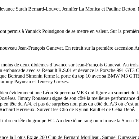
evance Sarah Bernard-Louvet, Jennifer La Monica et Pauline Berton. M
ont permis à Yannick Poinsignon de se mettre en valeur. Sur la premiè
nouveau Jean-François Ganevat. En retrait sur la première ascension A
e moins de deux dixièmes d’avance sur Jean-François Ganevat. Au troisi
 en embuscade avec sa Renault R.S.01 et devance la Porsche 991 GT3 
s que Bertrand Simonin ferme la porte du top 10 avec sa BMW M3 GTR
 Tommy Payneau et Tenessy Grezes.
t bien évidemment une Léon Supercopa MK3 qui figure au sommet de la h
sières. Jimmy Rousseau signe de son côté la meilleure performance de 
 en tête du A/4, et pas de surprises non plus du côté du A/3 où c’est
ichard Hervieux. Suivent les Clio de Kylian Rault et de Célia Debé.
Turbo en tête du groupe FC. Au deuxième rang on retrouve la Simca 1
ce la Lotus Exige 260 Cup de Bernard Morilleau. Samuel Durassier co