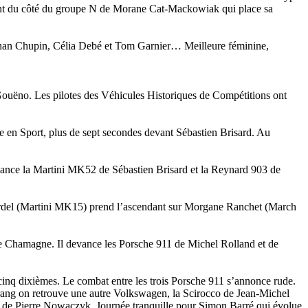
ent du côté du groupe N de Morane Cat-Mackowiak qui place sa
Nathan Chupin, Célia Debé et Tom Garnier… Meilleure féminine,
Gouëno. Les pilotes des Véhicules Historiques de Compétitions ont
ce en Sport, plus de sept secondes devant Sébastien Brisard. Au
vance la Martini MK52 de Sébastien Brisard et la Reynard 903 de
ardel (Martini MK15) prend l’ascendant sur Morgane Ranchet (March
re Chamagne. Il devance les Porsche 911 de Michel Rolland et de
inq dixièmes. Le combat entre les trois Porsche 911 s’annonce rude.
ang on retrouve une autre Volkswagen, la Scirocco de Jean-Michel
S de Pierre Nowaczyk. Journée tranquille pour Simon Barré qui évolue