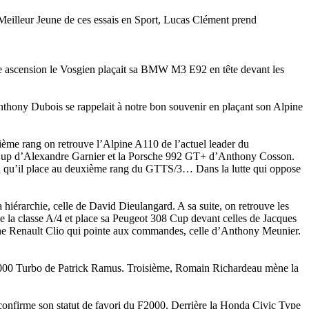
eilleur Jeune de ces essais en Sport, Lucas Clément prend
re ascension le Vosgien plaçait sa BMW M3 E92 en tête devant les
nthony Dubois se rappelait à notre bon souvenir en plaçant son Alpine
ème rang on retrouve l’Alpine A110 de l’actuel leader du
Cup d’Alexandre Garnier et la Porsche 992 GT+ d’Anthony Cosson.
 qu’il place au deuxième rang du GTTS/3… Dans la lutte qui oppose
iérarchie, celle de David Dieulangard. A sa suite, on retrouve les
la classe A/4 et place sa Peugeot 308 Cup devant celles de Jacques
 une Renault Clio qui pointe aux commandes, celle d’Anthony Meunier.
000 Turbo de Patrick Ramus. Troisième, Romain Richardeau mène la
nfirme son statut de favori du F2000. Derrière la Honda Civic Type