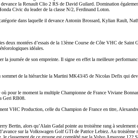
i devance la Renault Clio 2 RS de David Guilard. Domination égalem
nda Civic du leader de la classe N/2, Ferdinand Loton.
s, catégorie dans laquelle il devance Antonin Brossard, Kylian Rault, 
ur les deux montées d’essais de la 13ème Course de Côte VHC de Saint 
téorologiques idéales.
r la journée de son empreinte. Il signe en effet la meilleure performan
u sommet de la hiérarchie la Martini MK43/45 de Nicolas Defix qui de
/9 où pour le moment la multiple Championne de France Viviane Bonn
sa Geri RB08.
sement VHC Production, celle du Champion de France en titre, Alexand
ry Bertin, alors qu’Alain Gadal pointe au troisième rang à seulement c
avance sur la Volkswagen Golf GTI de Patrice Lebiez. Au troisième r
e, le classement de ce groupe est complété par la Volvo Amazone 122 