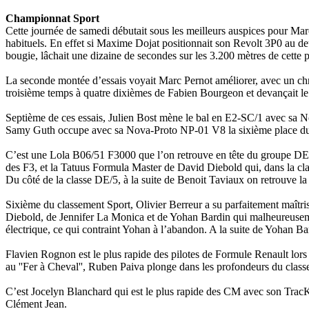
Championnat Sport
Cette journée de samedi débutait sous les meilleurs auspices pour Marc
habituels. En effet si Maxime Dojat positionnait son Revolt 3P0 au d
bougie, lâchait une dizaine de secondes sur les 3.200 mètres de cette 
La seconde montée d’essais voyait Marc Pernot améliorer, avec un chr
troisième temps à quatre dixièmes de Fabien Bourgeon et devançait l
Septième de ces essais, Julien Bost mène le bal en E2-SC/1 avec sa 
Samy Guth occupe avec sa Nova-Proto NP-01 V8 la sixième place du
C’est une Lola B06/51 F3000 que l’on retrouve en tête du groupe DE. 
des F3, et la Tatuus Formula Master de David Diebold qui, dans la cl
Du côté de la classe DE/5, à la suite de Benoit Taviaux on retrouve 
Sixième du classement Sport, Olivier Berreur a su parfaitement maîtri
Diebold, de Jennifer La Monica et de Yohan Bardin qui malheureusem
électrique, ce qui contraint Yohan à l’abandon. A la suite de Yohan Ba
Flavien Rognon est le plus rapide des pilotes de Formule Renault lor
au ''Fer à Cheval'', Ruben Paiva plonge dans les profondeurs du class
C’est Jocelyn Blanchard qui est le plus rapide des CM avec son TracK
Clément Jean.