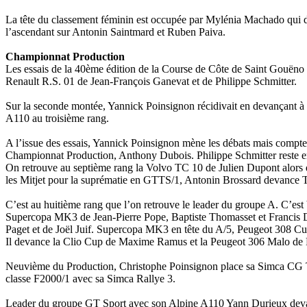
La tête du classement féminin est occupée par Mylénia Machado qui d
l’ascendant sur Antonin Saintmard et Ruben Paiva.
Championnat Production
Les essais de la 40ème édition de la Course de Côte de Saint Gouëno 
Renault R.S. 01 de Jean-François Ganevat et de Philippe Schmitter.
Sur la seconde montée, Yannick Poinsignon récidivait en devançant à 
A110 au troisième rang.
A l’issue des essais, Yannick Poinsignon mène les débats mais compt
Championnat Production, Anthony Dubois. Philippe Schmitter reste
On retrouve au septième rang la Volvo TC 10 de Julien Dupont alor
les Mitjet pour la suprématie en GTTS/1, Antonin Brossard devance
C’est au huitième rang que l’on retrouve le leader du groupe A. C’es
Supercopa MK3 de Jean-Pierre Pope, Baptiste Thomasset et Francis Do
Paget et de Joël Juif. Supercopa MK3 en tête du A/5, Peugeot 308 Cup
Il devance la Clio Cup de Maxime Ramus et la Peugeot 306 Malo de R
Neuvième du Production, Christophe Poinsignon place sa Simca CG 
classe F2000/1 avec sa Simca Rallye 3.
Leader du groupe GT Sport avec son Alpine A110 Yann Durieux devan