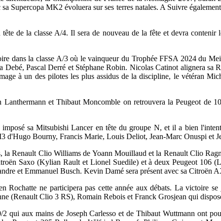
vec sa Supercopa MK2 évoluera sur ses terres natales. A Suivre égaleme
ête de la classe A/4. Il sera de nouveau de la fête et devra contenir
ctoire dans la classe A/3 où le vainqueur du Trophée FFSA 2024 du Mei
ia Debé, Pascal Derré et Stéphane Robin. Nicolas Catinot alignera sa 
ge à un des pilotes les plus assidus de la discipline, le vétéran Mic
ain Lanthermann et Thibaut Moncomble on retrouvera la Peugeot de 1
it imposé sa Mitsubishi Lancer en tête du groupe N, et il a bien l'inten
3 d'Hugo Bourny, Francis Marie, Louis Deliot, Jean-Marc Onuspi et 
, la Renault Clio Williams de Yoann Mouillaud et la Renault Clio Rag
troën Saxo (Kylian Rault et Lionel Suedile) et à deux Peugeot 106 (L
exandre et Emmanuel Busch. Kevin Damé sera présent avec sa Citroën A
n Rochatte ne participera pas cette année aux débats. La victoire se 
e (Renault Clio 3 RS), Romain Rebois et Franck Grosjean qui dispos
0/2 qui aux mains de Joseph Carlesso et de Thibaut Wuttmann ont pour 