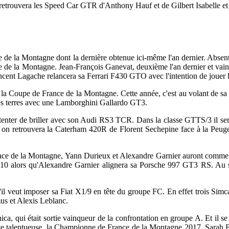
 retrouvera les Speed Car GTR d'Anthony Hauf et de Gilbert Isabelle 
e de la Montagne dont la dernière obtenue ici-même l'an dernier. Absent c
 de la Montagne. Jean-François Ganevat, deuxième l'an dernier et vainq
cent Lagache relancera sa Ferrari F430 GTO avec l'intention de jouer l
 de la Coupe de France de la Montagne. Cette année, c'est au volant de
r ses terres avec une Lamborghini Gallardo GT3.
tenter de briller avec son Audi RS3 TCR. Dans la classe GTTS/3 il se
où on retrouvera la Caterham 420R de Florent Sechepine face à la Pe
nce de la Montagne, Yann Durieux et Alexandre Garnier auront comme 
A110 alors qu'Alexandre Garnier alignera sa Porsche 997 GT3 RS. Au 
s'il veut imposer sa Fiat X1/9 en tête du groupe FC. En effet trois Sim
us et Alexis Leblanc.
ica, qui était sortie vainqueur de la confrontation en groupe A. Et il s
e talentueuse, la Championne de France de la Montagne 2017, Sarah B