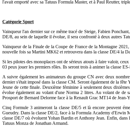
l'avait emporté avec sa Tatuus Formula Master, et à Paul Reutter, tripl
Catégorie Sport
Vainqueur l'an dernier sur ce même tracé de Steige, Fabien Ponchant,
DE/8, au sein de laquelle il évolue, il sera confronté à deux autres T
Vainqueur de la Finale de la Coupe de France de la Montagne 2021, di
nouvelle fois sa Martini MK62 et retrouvera dans la classe DE/4 la D
Si les pilotes des monoplaces ont de sérieux atouts à faire valoir, c
03 peux jouer les premiers rôles. Ils seront trois à animer la class
A suivre également les animateurs du groupe CN avec deux nombreuses
dernier s'était imposé dans la classe CM. Seront également de la fê
Jeune de cette finale. Deuxième féminine à seulement deux dixièmes
évolue également au volant d'une Norma 2 litres. Au volant de de 
Prosport de Bernard Delorme face à la Renault Grac MT14 de Jean-
Cinq Formule 3 animeront la classe DE/5 et là encore peuvent éme
Gueudry. Dans la classe DE/2, face à la Formula Academy d'Erwin M
classe DE/7 où évoluent Yohan Bardin et Anthony Jean. Enfin, dans la
Tatuus Monza de Jonathan Armand.