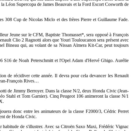
nt la Léon Supercopa de James Beauvais et la Ford Escort Cosworth de
 les 308 Cup de Nicolas Miclo et des frères Pierre et Guillaume Fade.
lleur Jeune sur le CFM, Baptiste Thomasset*, sera opposé à François
Renault Clio 2 Ragnotti alors que Youri Touloucanon sera présent avec
hel Bineau qui, au volant de sa Nissan Almera Kit-Car, peut toujours
06 S16 de Noah Peterschmitt et l'Opel Adam d'Hervé Ghigo. Aurélie
tion de récidiver cette année. Il devra pour cela devancer les Renault
Jean-François Rives…
notti de Jimmy Berroyer. Dans la classe N/2, deux Honda Civic (Jean-
éo Stahl et Tom Garnier). Cinq Peugeot 106 animeront la classe N/1
X.
jouera donc entre les animateurs de la classe F2000/3, Cédric Perret
ent de Honda Civic.
habitude de s'illustrer. Avec sa Citroën Saxo Maxi, Frédéric Vignac