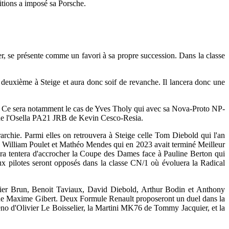
ditions a imposé sa Porsche.
r, se présente comme un favori à sa propre succession. Dans la classe
 deuxième à Steige et aura donc soif de revanche. Il lancera donc une
ire. Ce sera notamment le cas de Yves Tholy qui avec sa Nova-Proto NP-
t de l'Osella PA21 JRB de Kevin Cesco-Resia.
rchie. Parmi elles on retrouvera à Steige celle Tom Diebold qui l'an
, William Poulet et Mathéo Mendes qui en 2023 avait terminé Meilleur
ra tentera d'accrocher la Coupe des Dames face à Pauline Berton qui
 pilotes seront opposés dans la classe CN/1 où évoluera la Radical
dier Brun, Benoit Taviaux, David Diebold, Arthur Bodin et Anthony
de Maxime Gibert. Deux Formule Renault proposeront un duel dans la
eno d'Olivier Le Boisselier, la Martini MK76 de Tommy Jacquier, et la