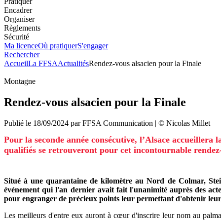
Pratiquer
Encadrer
Organiser
Règlements
Sécurité
Ma licence
Où pratiquer
S'engager
Rechercher
Accueil
La FFSA
Actualités
Rendez-vous alsacien pour la Finale
Montagne
Rendez-vous alsacien pour la Finale
Publié le
18/09/2024
par
FFSA
Communication
| ©
Nicolas Millet
Pour la seconde année consécutive, l’Alsace accueillera l
qualifiés se retrouveront pour cet incontournable rendez-
Situé à une quarantaine de kilomètre au Nord de Colmar, Steig
événement qui l'an dernier avait fait l'unanimité auprès des acte
pour engranger de précieux points leur permettant d'obtenir leur
Les meilleurs d'entre eux auront à cœur d'inscrire leur nom au palm