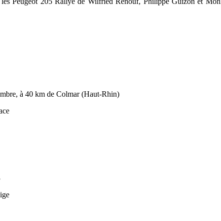
1, les Peugeot 205 Rallye de Wilfried Renouf, Philippe Guizon et Mon
tembre, à 40 km de Colmar (Haut-Rhin)
ace
3
eige