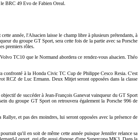
et le BRC 49 Evo de Fabien Oreal.
ette année, l'Alsacien laisse le champ libre à plusieurs prétendants, à
ueur du groupe GT Sport, sera cette fois de la partie avec sa Porsche
es premiers rôles.
 sa Volvo TC10 que le Normand abordera ce rendez-vous alsacien. Théo
ra confronté à la Honda Civic TC Cup de Philippe Cesco Resia. C'est
ugeot RCZ de Luc Ermann. Deux Mitjet seront opposées dans la classe
objectif de succéder à Jean-François Ganevat vainqueur du GT Sport
sein du groupe GT Sport on retrouvera également la Porsche 996 de
ca Rallye, et pas des moindres, lui seront opposées avec la présence de
e pourrait qu'il en soit de même cette année puisque Jennifer relance sa
ernard-Louvet, qui elle aussi dispose d'une Supercopa MK3. Dans la