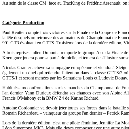
Au sein de la classe CM, face au TracKing de Frédéric Assenault, on
Catégorie Production
Paul Reutter compte trois victoires sur la Finale de la Coupe de Franc
la tête desquels on retrouve des animateurs du Championnat de France
991 GT3 évoluant en GTTS. Troisième lors de la dernière édition, Vin
A trois reprises Julien Dupont a remporté le groupe A sur la Finale
Koeniguer jouera pour sa part à domicile, et tentera de s'illustrer su
Nicolas Granier achève sa campagne européenne et viendra à Steige 
également un duel qui retiendra l'attention dans la classe GTTS/2 
GTTS/1 et seront menées par les Samariens Louis et Ludovic Douay.
Habitués aux confrontations sur les manches du Championnat de Fra
l'an dernier. Yann Durieux défendra ses chances avec son Alpine 
Francis O'Mahony et la BMW Z4 de Karine Richard.
Antoine Cordonnier va devoir jeter toutes ses forces dans la bataille 
Romain Richardeau – vainqueur du groupe l'an dernier – Patrick Ram
Lors de la dernière édition, c'est une pilote féminine, Jennifer La Mon
Léon Supercopa MK3. Mais elle devra composer avec une autre pilot