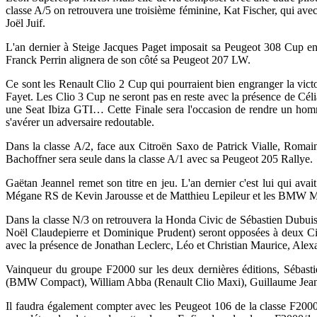
classe A/5 on retrouvera une troisième féminine, Kat Fischer, qui a
Joël Juif.
L'an dernier à Steige Jacques Paget imposait sa Peugeot 308 Cup en t
Franck Perrin alignera de son côté sa Peugeot 207 LW.
Ce sont les Renault Clio 2 Cup qui pourraient bien engranger la vi
Fayet. Les Clio 3 Cup ne seront pas en reste avec la présence de Cél
une Seat Ibiza GTI… Cette Finale sera l'occasion de rendre un homma
s'avérer un adversaire redoutable.
Dans la classe A/2, face aux Citroën Saxo de Patrick Vialle, Rom
Bachoffner sera seule dans la classe A/1 avec sa Peugeot 205 Rallye.
Gaëtan Jeannel remet son titre en jeu. L'an dernier c'est lui qui ava
Mégane RS de Kevin Jarousse et de Matthieu Lepileur et les BMW M
Dans la classe N/3 on retrouvera la Honda Civic de Sébastien Dubuis
Noël Claudepierre et Dominique Prudent) seront opposées à deux Ci
avec la présence de Jonathan Leclerc, Léo et Christian Maurice, Al
Vainqueur du groupe F2000 sur les deux dernières éditions, Sébastie
(BMW Compact), William Abba (Renault Clio Maxi), Guillaume Jeann
Il faudra également compter avec les Peugeot 106 de la classe F200