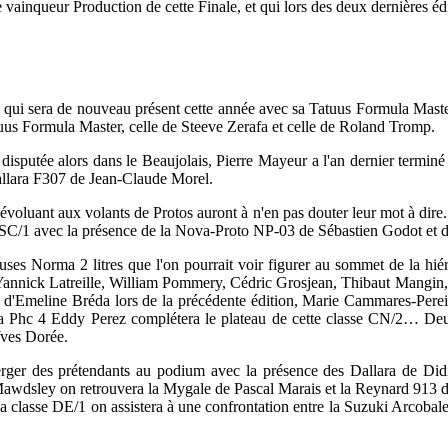
e vainqueur Production de cette Finale, et qui lors des deux dernières é
 qui sera de nouveau présent cette année avec sa Tatuus Formula Maste
atuus Formula Master, celle de Steeve Zerafa et celle de Roland Tromp.
sputée alors dans le Beaujolais, Pierre Mayeur a l'an dernier terminé
allara F307 de Jean-Claude Morel.
eux évoluant aux volants de Protos auront à n'en pas douter leur mot à d
e ES-SC/1 avec la présence de la Nova-Proto NP-03 de Sébastien Godot e
 Norma 2 litres que l'on pourrait voir figurer au sommet de la hiéra
te Yannick Latreille, William Pommery, Cédric Grosjean, Thibaut Mangin
 d'Emeline Bréda lors de la précédente édition, Marie Cammares-Perei
sa Phc 4 Eddy Perez complétera le plateau de cette classe CN/2… Deux
Yves Dorée.
rger des prétendants au podium avec la présence des Dallara de Di
awdsley on retrouvera la Mygale de Pascal Marais et la Reynard 913 
 classe DE/1 on assistera à une confrontation entre la Suzuki Arcobal